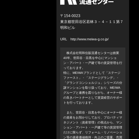
〒154-0023
東京都世田谷区若林３－４－１１第７
明和ビル
URL
http://www.meiwa-g.co.jp/
株式会社明和住販流通センターは創業
40年、世田谷・目黒を中心にマンショ
ン・アパート・一戸建て等の賃貸管理を行
っております。
特に、MEIWAブランドとして「ステージ
ファースト」・「ステージグランデ」・
「グランドコンシェルジュ」シリーズの分
譲マンションを取り扱っており、MEIWA
グループと連携を図りながら、オーナー様
の良きパートナーとして賃貸経営のサポー
トを行っております。
また、世田谷・目黒を中心にオーナー様
の資産をお預かりしており、プロパティマ
ネジメント（資産管理）の視点から、マン
ション・アパート・一戸建て等の賃貸管理
だけに限らず、リフォーム・リノベーショ
ン等の資産価値維持・向上のご提案、売買