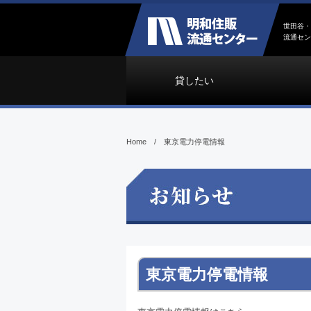
世田谷・
流通セン
貸したい
Home
/
東京電力停電情報
東京電力停電情報