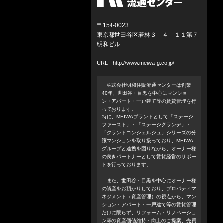
〒154-0023
東京都世田谷区若林３－４－１１第７
明和ビル
URL
http://www.meiwa-g.co.jp/
株式会社明和住販流通センターは創業
40年、世田谷・目黒を中心にマンショ
ン・アパート・一戸建て等の賃貸管理を行
っております。
特に、MEIWAブランドとして「ステージ
ファースト」・「ステージグランデ」・
「グランドコンシェルジュ」シリーズの分
譲マンションを取り扱っており、MEIWA
グループと連携を図りながら、オーナー様
の良きパートナーとして賃貸経営のサポー
トを行っております。
また、世田谷・目黒を中心にオーナー様
の資産をお預かりしており、プロパティマ
ネジメント（資産管理）の視点から、マン
ション・アパート・一戸建て等の賃貸管理
だけに限らず、リフォーム・リノベーショ
ン等の資産価値維持・向上のご提案、売買