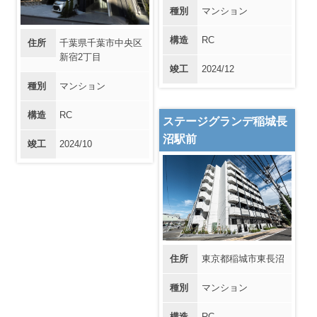
種別
マンション
構造
RC
住所
千葉県千葉市中央区
新宿2丁目
竣工
2024/12
種別
マンション
構造
RC
ステージグランデ稲城長
沼駅前
竣工
2024/10
住所
東京都稲城市東長沼
種別
マンション
構造
RC