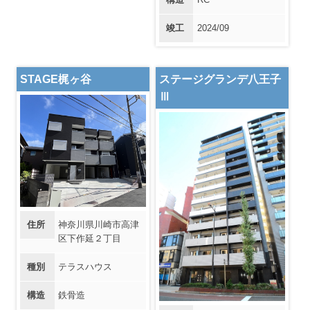
竣工
2024/09
STAGE梶ヶ谷
ステージグランデ八王子
Ⅲ
住所
神奈川県川崎市高津
区下作延２丁目
種別
テラスハウス
構造
鉄骨造