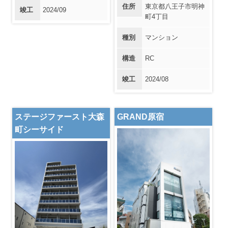
住所
東京都八王子市明神
竣工
2024/09
町4丁目
種別
マンション
構造
RC
竣工
2024/08
ステージファースト大森
GRAND原宿
町シーサイド