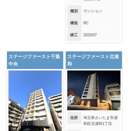
種別
マンション
構造
RC
竣工
2025/07
ステージファースト千葉
ステージファースト北浦
中央
和
住所
埼玉県さいたま市浦
和区北浦和1丁目