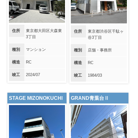
住所
東京都大田区大森東
住所
東京都渋谷区千駄ヶ
3丁目
谷3丁目
種別
マンション
種別
店舗・事務所
構造
RC
構造
RC
竣工
2024/07
竣工
1984/03
STAGE MIZONOKUCHI
GRAND青葉台Ⅱ