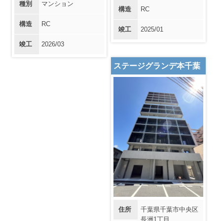
種別
マンション
構造
RC
構造
RC
竣工
2025/01
竣工
2026/03
ステージグランデ本千葉
住所
千葉県千葉市中央区
長洲1丁目