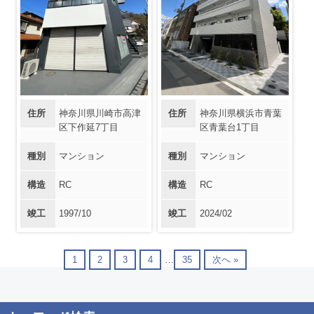
住所
神奈川県川崎市高津
住所
神奈川県横浜市青葉
区下作延7丁目
区青葉台1丁目
種別
マンション
種別
マンション
構造
RC
構造
RC
竣工
1997/10
竣工
2024/02
1
2
3
4
…
35
次へ »