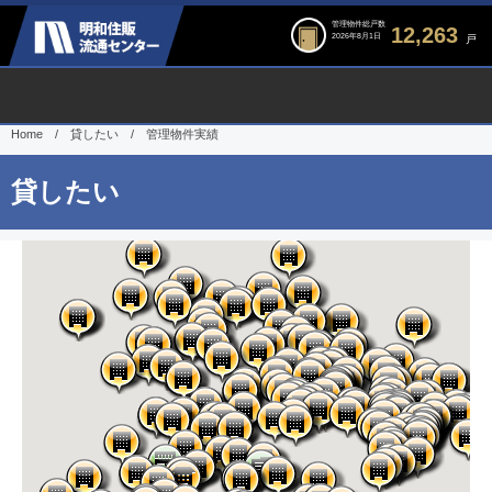
管理物件総戸数
12,263
2026年8月1日
戸
Home
/
貸したい
/
管理物件実績