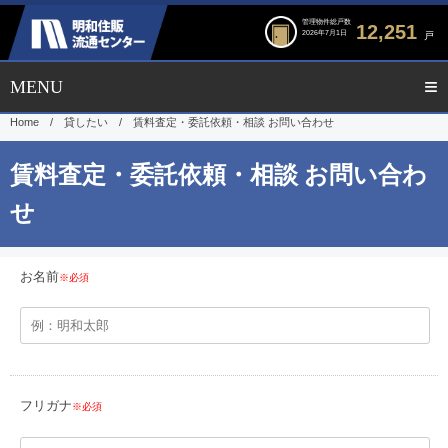
管理物件総戸数
12,251
2026年7月1日
戸
Home
/
貸したい
/
賃料査定・委託依頼・相談 お問い合わせ
お名前
※必須
フリガナ
※必須