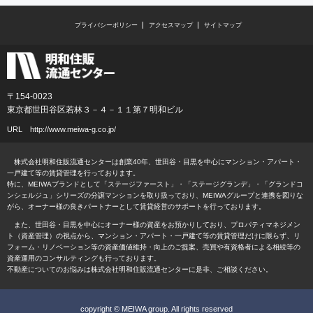
プライバシーポリシー
アクセスマップ
サイトマップ
〒154-0023
東京都世田谷区若林３－４－１１第７明和ビル
URL
http://www.meiwa-g.co.jp/
株式会社明和住販流通センターは創業40年、世田谷・目黒を中心にマンション・アパート・
一戸建て等の賃貸管理を行っております。
特に、MEIWAブランドとして「ステージファースト」・「ステージグランデ」・「グランドコ
ンシェルジュ」シリーズの分譲マンションを取り扱っており、MEIWAグループと連携を図りな
がら、オーナー様の良きパートナーとして賃貸経営のサポートを行っております。
また、世田谷・目黒を中心にオーナー様の資産をお預かりしており、プロパティマネジメン
ト（資産管理）の視点から、マンション・アパート・一戸建て等の賃貸管理だけに限らず、リ
フォーム・リノベーション等の資産価値維持・向上のご提案、売買や有資格者による相続等の
資産運用のコンサルティングも行っております。
不動産についてのお悩みは株式会社明和住販流通センターに是非、ご相談ください。
copyright © MEIWA group. All rights reserved