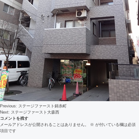
Previous:
ステージファースト錦糸町
投
Next:
ステージファースト大森西
コメントを残す
稿
メールアドレスが公開されることはありません。
※
が付いている欄は必須
ナ
項目です