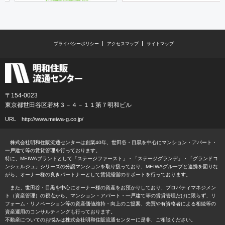
プライバシーポリシー
アクセスマップ
サイトマップ
〒154-0023
東京都世田谷区若林３－４－１１第７明和ビル
URL
http://www.meiwa-g.co.jp/
株式会社明和住販流通センターは創業40年、世田谷・目黒を中心にマンション・アパート・
一戸建て等の賃貸管理を行っております。
特に、MEIWAブランドとして「ステージファースト」・「ステージグランデ」・「グランドコ
ンシェルジュ」シリーズの分譲マンションを取り扱っており、MEIWAグループと連携を図りな
がら、オーナー様の良きパートナーとして賃貸経営のサポートを行っております。
また、世田谷・目黒を中心にオーナー様の資産をお預かりしており、プロパティマネジメン
ト（資産管理）の視点から、マンション・アパート・一戸建て等の賃貸管理だけに限らず、リ
フォーム・リノベーション等の資産価値維持・向上のご提案、売買や有資格者による相続等の
資産運用のコンサルティングも行っております。
不動産についてのお悩みは株式会社明和住販流通センターに是非、ご相談ください。