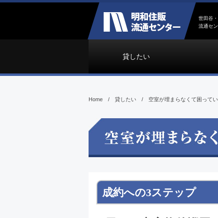
世田谷・
流通セン
貸したい
Home
/
貸したい
/
空室が埋まらなくて困ってい
成約への3ステップ