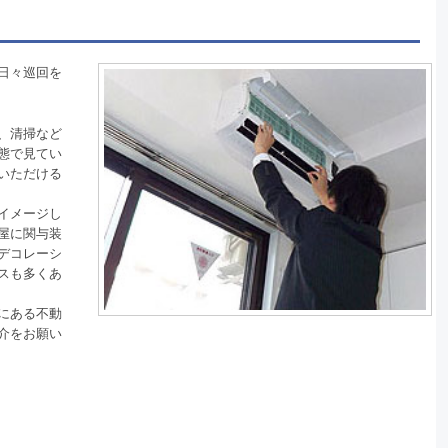
日々巡回を
、清掃など
態で見てい
いただける
イメージし
屋に関与装
デコレーシ
スも多くあ
にある不動
介をお願い