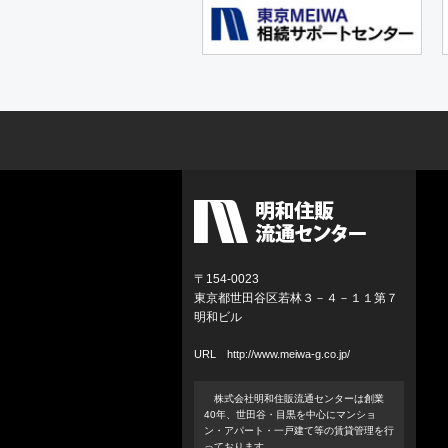
〒154-0023
東京都世田谷区若林３－４－１１第７
明和ビル
URL
http://www.meiwa-g.co.jp/
株式会社明和住販流通センターは創業
40年、世田谷・目黒を中心にマンショ
ン・アパート・一戸建て等の賃貸管理を行
っております。