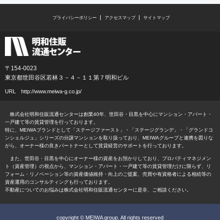
プライバシーポリシー
アクセスマップ
サイトマップ
〒154-0023
東京都世田谷区若林３－４－１１第７明和ビル
URL
http://www.meiwa-g.co.jp/
株式会社明和住販流通センターは創業40年、世田谷・目黒を中心にマンション・アパート・
一戸建て等の賃貸管理を行っております。
特に、MEIWAブランドとして「ステージファースト」・「ステージグランデ」・「グランドコ
ンシェルジュ」シリーズの分譲マンションを取り扱っており、MEIWAグループと連携を図りな
がら、オーナー様の良きパートナーとして賃貸経営のサポートを行っております。
また、世田谷・目黒を中心にオーナー様の資産をお預かりしており、プロパティマネジメン
ト（資産管理）の視点から、マンション・アパート・一戸建て等の賃貸管理だけに限らず、リ
フォーム・リノベーション等の資産価値維持・向上のご提案、売買や有資格者による相続等の
資産運用のコンサルティングも行っております。
不動産についてのお悩みは株式会社明和住販流通センターに是非、ご相談ください。
copyright © MEIWA group. All rights reserved