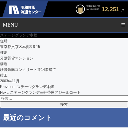
管理物件総戸数
12,251
2026年7月1日
戸
ステージグランデ本郷
住所
東京都文京区本郷3-6-15
種別
分譲賃貸マンション
構造
鉄骨鉄筋コンクリート造14階建て
竣工
2003年11月
Previous:
ステージグランデ本郷
投
Next:
ステージグランデ三軒茶屋アジールコート
検
稿
索:
ナ
最近のコメント
ビ