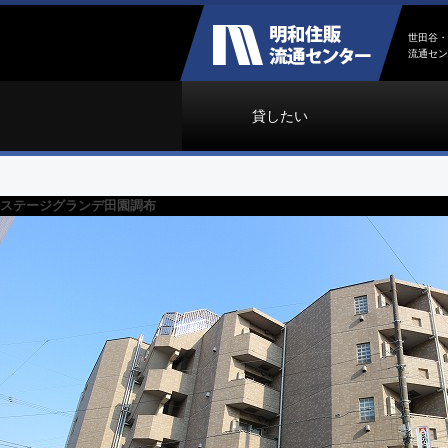
世田谷・
流通セン
貸したい
ステージグランデ田園調布