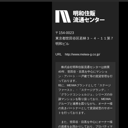
〒154-0023
東京都世田谷区若林３－４－１１第７
明和ビル
URL
http://www.meiwa-g.co.jp/
株式会社明和住販流通センターは創業
40年、世田谷・目黒を中心にマンショ
ン・アパート・一戸建て等の賃貸管理を行
っております。
特に、MEIWAブランドとして「ステージ
ファースト」・「ステージグランデ」・
「グランドコンシェルジュ」シリーズの分
譲マンションを取り扱っており、MEIWA
グループと連携を図りながら、オーナー様
の良きパートナーとして賃貸経営のサポー
トを行っております。
また、世田谷・目黒を中心にオーナー様
の資産をお預かりしており、プロパティマ