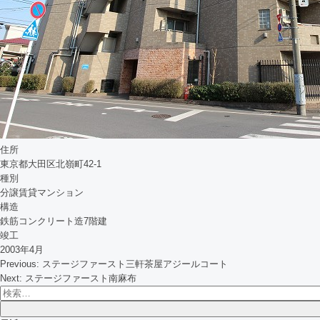
住所
東京都大田区北嶺町42-1
種別
分譲賃貸マンション
構造
鉄筋コンクリート造7階建
竣工
2003年4月
投
Previous:
ステージファースト三軒茶屋アジールコート
稿
Next:
ステージファースト南麻布
ナ
検
ビ
索: