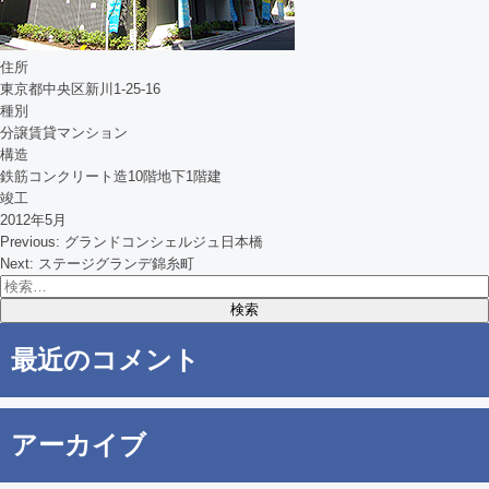
住所
東京都中央区新川1-25-16
種別
分譲賃貸マンション
構造
鉄筋コンクリート造10階地下1階建
竣工
2012年5月
Previous:
グランドコンシェルジュ日本橋
投
Next:
ステージグランデ錦糸町
検
稿
索:
ナ
最近のコメント
ビ
ゲ
アーカイブ
ー