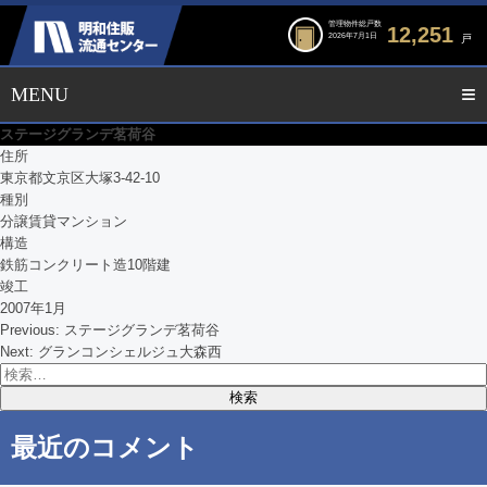
管理物件総戸数
12,251
2026年7月1日
戸
ステージグランデ茗荷谷
住所
東京都文京区大塚3-42-10
種別
分譲賃貸マンション
構造
鉄筋コンクリート造10階建
竣工
2007年1月
Previous:
ステージグランデ茗荷谷
投
Next:
グランコンシェルジュ大森西
検
稿
索:
ナ
最近のコメント
ビ