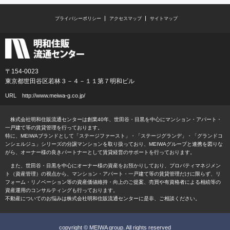
プライバシーポリシー
アクセスマップ
サイトマップ
〒154-0023
東京都世田谷区若林３－４－１１第７明和ビル
URL
http://www.meiwa-g.co.jp/
株式会社明和住販流通センターは創業40年、世田谷・目黒を中心にマンション・アパート・
一戸建て等の賃貸管理を行っております。
特に、MEIWAブランドとして「ステージファースト」・「ステージグランデ」・「グランドコ
ンシェルジュ」シリーズの分譲マンションを取り扱っており、MEIWAグループと連携を図りな
がら、オーナー様の良きパートナーとして賃貸経営のサポートを行っております。
また、世田谷・目黒を中心にオーナー様の資産をお預かりしており、プロパティマネジメン
ト（資産管理）の視点から、マンション・アパート・一戸建て等の賃貸管理だけに限らず、リ
フォーム・リノベーション等の資産価値維持・向上のご提案、売買や有資格者による相続等の
資産運用のコンサルティングも行っております。
不動産についてのお悩みは株式会社明和住販流通センターに是非、ご相談ください。
copyright © MEIWA group. All rights reserved