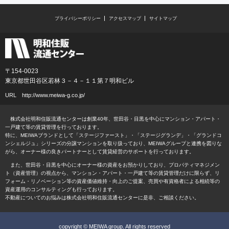
プライバシーポリシー
アクセスマップ
サイトマップ
〒154-0023
東京都世田谷区若林３－４－１１第７明和ビル
URL
http://www.meiwa-g.co.jp/
株式会社明和住販流通センターは創業40年、世田谷・目黒を中心にマンション・アパート・
一戸建て等の賃貸管理を行っております。
特に、MEIWAブランドとして「ステージファースト」・「ステージグランデ」・「グランドコ
ンシェルジュ」シリーズの分譲マンションを取り扱っており、MEIWAグループと連携を図りな
がら、オーナー様の良きパートナーとして賃貸経営のサポートを行っております。
また、世田谷・目黒を中心にオーナー様の資産をお預かりしており、プロパティマネジメン
ト（資産管理）の視点から、マンション・アパート・一戸建て等の賃貸管理だけに限らず、リ
フォーム・リノベーション等の資産価値維持・向上のご提案、売買や有資格者による相続等の
資産運用のコンサルティングも行っております。
不動産についてのお悩みは株式会社明和住販流通センターに是非、ご相談ください。
copyright © MEIWA group. All rights reserved