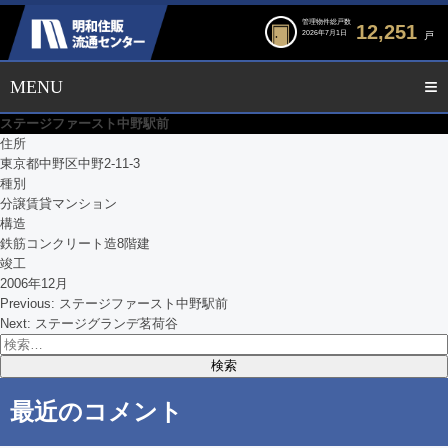
管理物件総戸数
12,251
2026年7月1日
戸
ステージファースト中野駅前
住所
東京都中野区中野2-11-3
種別
分譲賃貸マンション
構造
鉄筋コンクリート造8階建
竣工
2006年12月
Previous:
ステージファースト中野駅前
投
Next:
ステージグランデ茗荷谷
検
稿
索:
ナ
最近のコメント
ビ