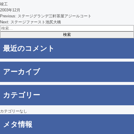
竣工
2003年12月
Previous:
ステージグランデ三軒茶屋アジールコート
投
Next:
ステージファースト池尻大橋
検
稿
索:
ナ
最近のコメント
ビ
ゲ
アーカイブ
ー
シ
カテゴリー
ョ
ン
カテゴリーなし
メタ情報