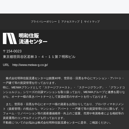
プライバシーポリシー
アクセスマップ
サイトマップ
〒154-0023
東京都世田谷区若林３－４－１１第７明和ビル
URL
http://www.meiwa-g.co.jp/
株式会社明和住販流通センターは創業40年、世田谷・目黒を中心にマンション・アパート・
一戸建て等の賃貸管理を行っております。
特に、MEIWAブランドとして「ステージファースト」・「ステージグランデ」・「グランドコ
ンシェルジュ」シリーズの分譲マンションを取り扱っており、MEIWAグループと連携を図りな
がら、オーナー様の良きパートナーとして賃貸経営のサポートを行っております。
また、世田谷・目黒を中心にオーナー様の資産をお預かりしており、プロパティマネジメン
ト（資産管理）の視点から、マンション・アパート・一戸建て等の賃貸管理だけに限らず、リ
フォーム・リノベーション等の資産価値維持・向上のご提案、売買や有資格者による相続等の
資産運用のコンサルティングも行っております。
不動産についてのお悩みは株式会社明和住販流通センターに是非、ご相談ください。