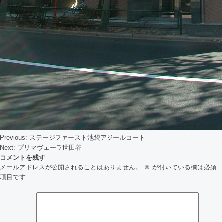
Previous:
ステージファースト池袋アジールコート
投
Next:
プリマヴェーラ世田谷
コメントを残す
稿
メールアドレスが公開されることはありません。
※
が付いている欄は必須
ナ
項目です
ビ
ゲ