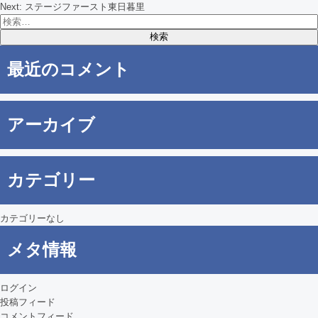
Next:
ステージファースト東日暮里
検
稿
索:
ナ
最近のコメント
ビ
ゲ
アーカイブ
ー
シ
カテゴリー
ョ
ン
カテゴリーなし
メタ情報
ログイン
投稿フィード
コメントフィード