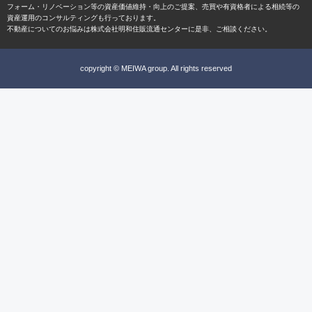
フォーム・リノベーション等の資産価値維持・向上のご提案、売買や有資格者による相続等の
資産運用のコンサルティングも行っております。
不動産についてのお悩みは株式会社明和住販流通センターに是非、ご相談ください。
copyright © MEIWA group. All rights reserved