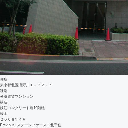
住所
東京都北区滝野川１－７２－７
種別
分譲賃貸マンション
構造
鉄筋コンクリート造10階建
竣工
２００８年４月
Previous:
ステージファースト北千住
投