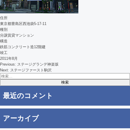
住所
東京都豊島区西池袋5-17-11
種別
分譲賃貸マンション
構造
鉄筋コンクリート造12階建
竣工
2011年8月
Previous:
ステージグランデ神楽坂
投
Next:
ステージファースト駒沢
検
稿
索:
ナ
最近のコメント
ビ
ゲ
アーカイブ
ー