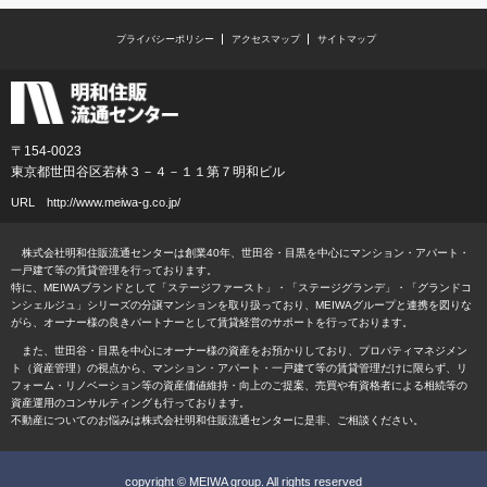
プライバシーポリシー
アクセスマップ
サイトマップ
〒154-0023
東京都世田谷区若林３－４－１１第７明和ビル
URL
http://www.meiwa-g.co.jp/
株式会社明和住販流通センターは創業40年、世田谷・目黒を中心にマンション・アパート・
一戸建て等の賃貸管理を行っております。
特に、MEIWAブランドとして「ステージファースト」・「ステージグランデ」・「グランドコ
ンシェルジュ」シリーズの分譲マンションを取り扱っており、MEIWAグループと連携を図りな
がら、オーナー様の良きパートナーとして賃貸経営のサポートを行っております。
また、世田谷・目黒を中心にオーナー様の資産をお預かりしており、プロパティマネジメン
ト（資産管理）の視点から、マンション・アパート・一戸建て等の賃貸管理だけに限らず、リ
フォーム・リノベーション等の資産価値維持・向上のご提案、売買や有資格者による相続等の
資産運用のコンサルティングも行っております。
不動産についてのお悩みは株式会社明和住販流通センターに是非、ご相談ください。
copyright © MEIWA group. All rights reserved