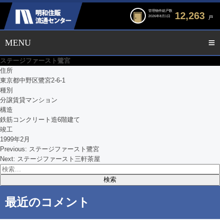
管理物件総戸数
12,263
2026年8月1日
戸
ステージファースト鷺宮
住所
東京都中野区鷺宮2-6-1
種別
分譲賃貸マンション
構造
鉄筋コンクリート造6階建て
竣工
1999年2月
Previous:
ステージファースト鷺宮
投
Next:
ステージファースト三軒茶屋
検
稿
索:
ナ
最近のコメント
ビ