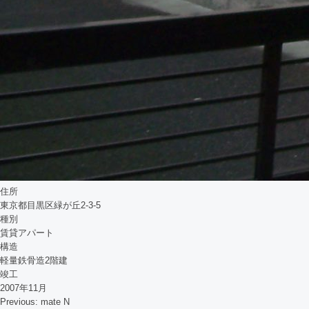
住所
東京都目黒区緑が丘2-3-5
種別
賃貸アパート
構造
軽量鉄骨造2階建
竣工
2007年11月
Previous:
mate N
投