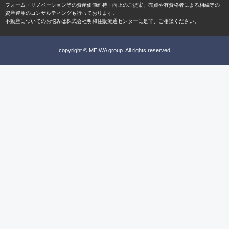
フォーム・リノベーション等の資産価値維持・向上のご提案、売買や有資格者による相続等の
資産運用のコンサルティングも行っております。
不動産についてのお悩みは株式会社明和住販流通センターに是非、ご相談ください。
copyright © MEIWA group. All rights reserved