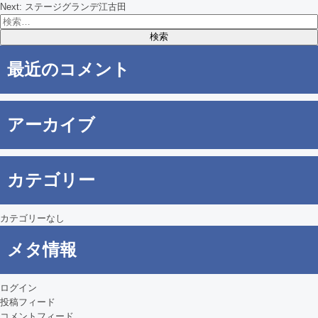
Next:
ステージグランデ江古田
検
稿
索:
ナ
最近のコメント
ビ
ゲ
アーカイブ
ー
シ
カテゴリー
ョ
ン
カテゴリーなし
メタ情報
ログイン
投稿フィード
コメントフィード