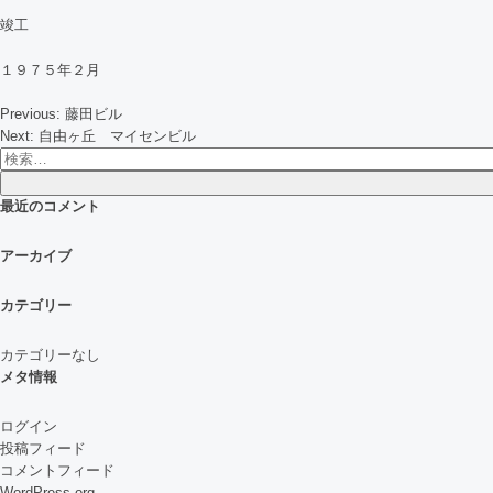
竣工
１９７５年２月
投
Previous:
藤田ビル
稿
Next:
自由ヶ丘 マイセンビル
ナ
検
ビ
索:
ゲ
最近のコメント
ー
シ
アーカイブ
ョ
ン
カテゴリー
カテゴリーなし
メタ情報
ログイン
投稿フィード
コメントフィード
WordPress.org