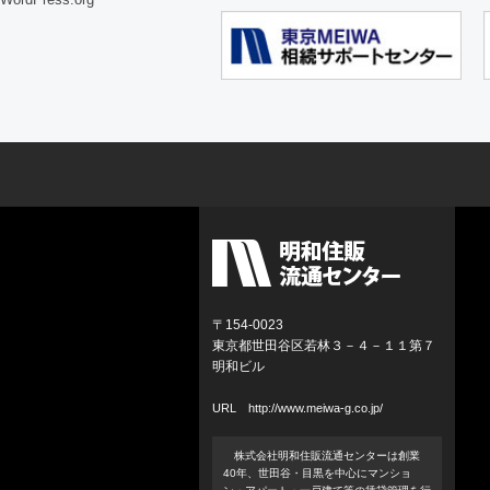
〒154-0023
東京都世田谷区若林３－４－１１第７
明和ビル
URL
http://www.meiwa-g.co.jp/
株式会社明和住販流通センターは創業
40年、世田谷・目黒を中心にマンショ