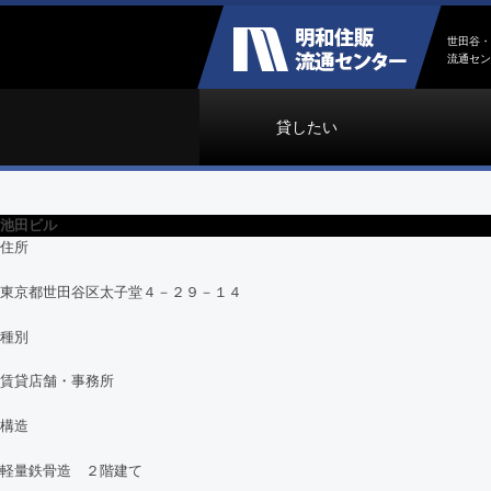
世田谷・
流通セン
貸したい
池田ビル
住所
東京都世田谷区太子堂４－２９－１４
種別
賃貸店舗・事務所
構造
軽量鉄骨造 ２階建て