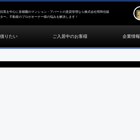
目黒を中心に首都圏のマンション・アパートの賃貸管理なら株式会社明和住販
ター。不動産のプロがオーナー様の悩みを解決します！
借りたい
ご入居中のお客様
企業情報