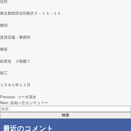
住所
東京都世田谷区駒沢５－１５－１４
種別
賃貸店舗・事務所
構造
鉄骨造 ４階建て
竣工
１９８０年１２月
Previous:
コーポ清水
投
Next:
自由ヶ丘センチュリー
検
稿
索:
ナ
最近のコメント