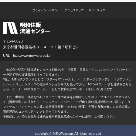
プライバシーポリシー
アクセスマップ
サイトマップ
〒154-0023
東京都世田谷区若林３－４－１１第７明和ビル
URL
http://www.meiwa-g.co.jp/
株式会社明和住販流通センターは創業40年、世田谷・目黒を中心にマンション・アパート・
一戸建て等の賃貸管理を行っております。
特に、MEIWAブランドとして「ステージファースト」・「ステージグランデ」・「グランドコ
ンシェルジュ」シリーズの分譲マンションを取り扱っており、MEIWAグループと連携を図りな
がら、オーナー様の良きパートナーとして賃貸経営のサポートを行っております。
また、世田谷・目黒を中心にオーナー様の資産をお預かりしており、プロパティマネジメン
ト（資産管理）の視点から、マンション・アパート・一戸建て等の賃貸管理だけに限らず、リ
フォーム・リノベーション等の資産価値維持・向上のご提案、売買や有資格者による相続等の
資産運用のコンサルティングも行っております。
不動産についてのお悩みは株式会社明和住販流通センターに是非、ご相談ください。
copyright © MEIWA group. All rights reserved