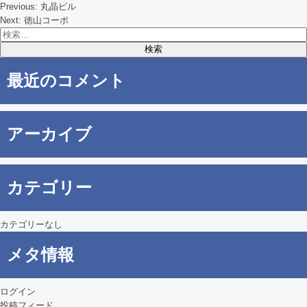
Previous:
丸晶ビル
投
Next:
徳山コーポ
検
稿
索:
ナ
最近のコメント
ビ
ゲ
アーカイブ
ー
シ
カテゴリー
ョ
ン
カテゴリーなし
メタ情報
ログイン
投稿フィード