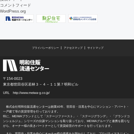
コメントフィード
WordPress.org
プライバシーポリシー
アクセスマップ
サイトマップ
〒154-0023
東京都世田谷区若林３－４－１１第７明和ビル
URL
http://www.meiwa-g.co.jp/
株式会社明和住販流通センターは創業40年、世田谷・目黒を中心にマンション・アパート・
一戸建て等の賃貸管理を行っております。
特に、MEIWAブランドとして「ステージファースト」・「ステージグランデ」・「グランドコ
ンシェルジュ」シリーズの分譲マンションを取り扱っており、MEIWAグループと連携を図りな
がら、オーナー様の良きパートナーとして賃貸経営のサポートを行っております。
また、世田谷・目黒を中心にオーナー様の資産をお預かりしており、プロパティマネジメン