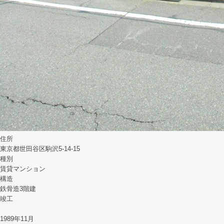
住所
東京都世田谷区駒沢5-14-15
種別
賃貸マンション
構造
鉄骨造3階建
竣工
1989年11月