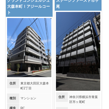
グランドコンシェルジュ
ステージファースト市ヶ
大森本町Ⅰアジールコー
尾
ト
住所
東京都大田区大森本
町2丁目
住所
神奈川県横浜市青葉
種別
マンション
区市ヶ尾町
構造
RC