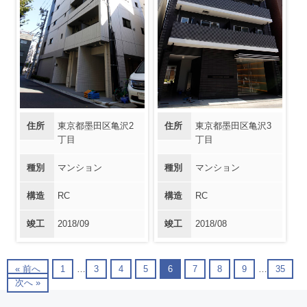
住所
東京都墨田区亀沢2
住所
東京都墨田区亀沢3
丁目
丁目
種別
マンション
種別
マンション
構造
RC
構造
RC
竣工
2018/09
竣工
2018/08
« 前へ
1
…
3
4
5
6
7
8
9
…
35
次へ »