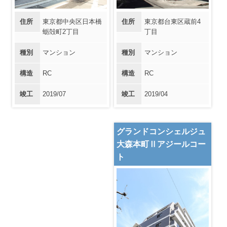
住所
東京都台東区蔵前4
住所
東京都中央区日本橋
丁目
蛎殻町2丁目
種別
マンション
種別
マンション
構造
RC
構造
RC
竣工
2019/04
竣工
2019/07
グランドコンシェルジュ
大森本町Ⅱアジールコー
ト