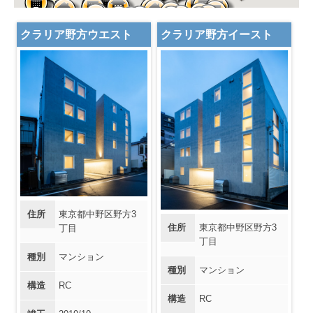
クラリア野方ウエスト
クラリア野方イースト
住所
東京都中野区野方3
住所
東京都中野区野方3
丁目
丁目
種別
マンション
種別
マンション
構造
RC
構造
RC