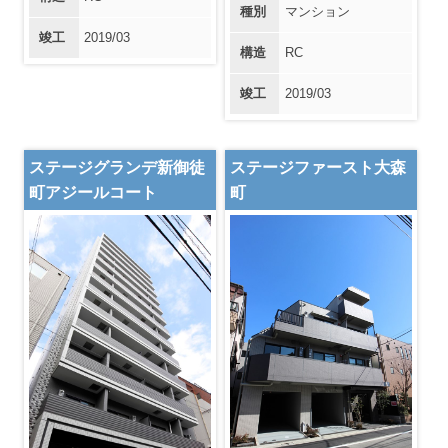
種別
マンション
竣工
2019/03
構造
RC
竣工
2019/03
ステージグランデ新御徒
ステージファースト大森
町アジールコート
町