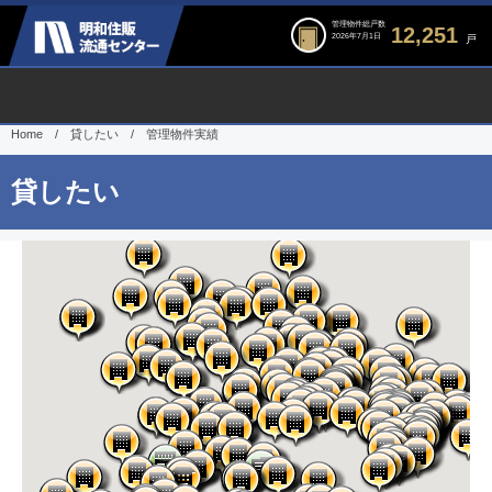
管理物件総戸数
12,251
2026年7月1日
戸
Home
/
貸したい
/
管理物件実績