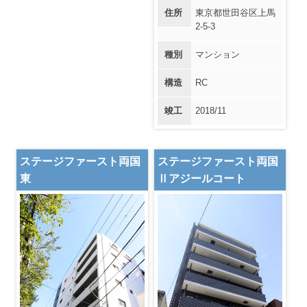
住所
東京都世田谷区上馬
2-5-3
種別
マンション
構造
RC
竣工
2018/11
ステージファースト両国
ステージファースト両国
東
Ⅱアジールコート