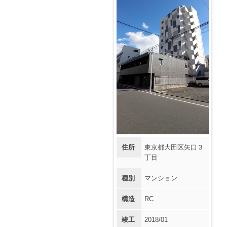
住所
東京都大田区矢口３
丁目
種別
マンション
構造
RC
竣工
2018/01