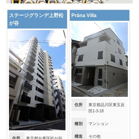
ステージグランデ上野松
Prāna Villa
が谷
住所
東京都品川区東五反
田1-3-18
種別
マンション
構造
その他
住所
東京都台東区松が谷