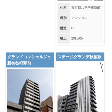
住所
東京都八王子市新町
種別
マンション
構造
RC
竣工
2018/05
グランドコンシェルジュ
ステージグランデ秋葉原
新御徒町駅前