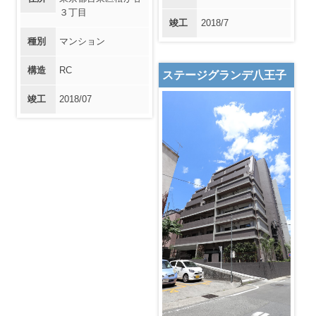
３丁目
竣工
2018/7
種別
マンション
構造
RC
ステージグランデ八王子
竣工
2018/07