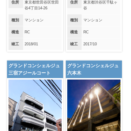
住所
東京都世田谷区世田
住所
東京都渋谷区千駄ヶ
谷4丁目14-26
谷
種別
マンション
種別
マンション
構造
RC
構造
RC
竣工
2018/01
竣工
2017/10
グランドコンシェルジュ
グランドコンシェルジュ
三宿アジールコート
六本木