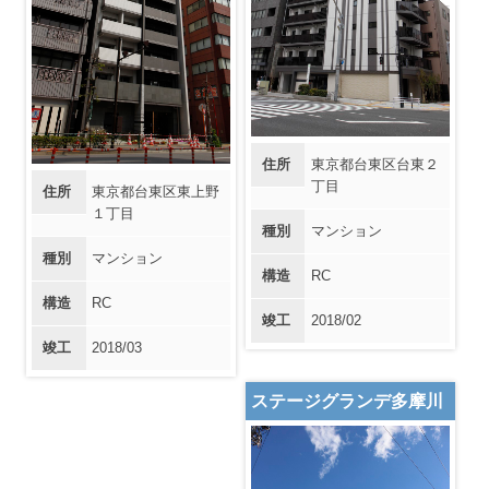
住所
東京都台東区台東２
丁目
住所
東京都台東区東上野
１丁目
種別
マンション
種別
マンション
構造
RC
構造
RC
竣工
2018/02
竣工
2018/03
ステージグランデ多摩川