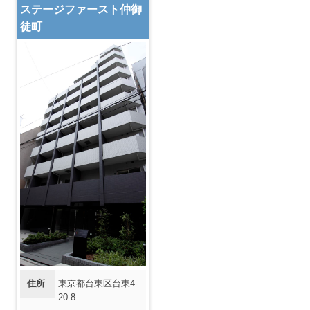
ステージファースト仲御
徒町
住所
東京都台東区台東4-
20-8