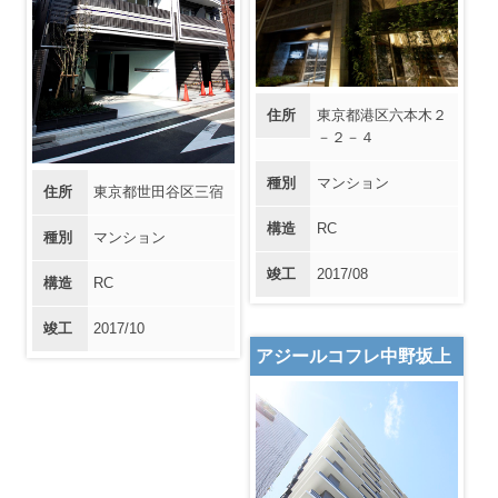
住所
東京都港区六本木２
－２－４
種別
マンション
住所
東京都世田谷区三宿
構造
RC
種別
マンション
竣工
2017/08
構造
RC
竣工
2017/10
アジールコフレ中野坂上