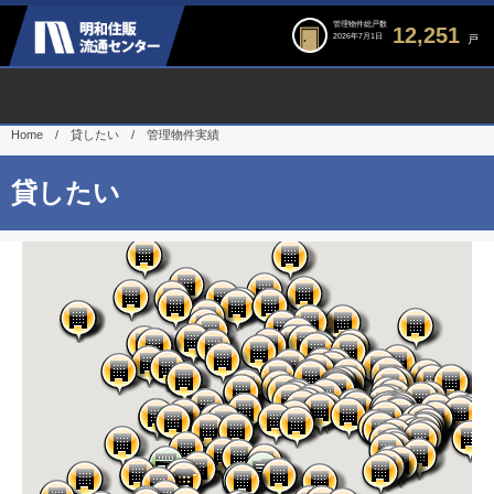
管理物件総戸数
12,251
2026年7月1日
戸
Home
/
貸したい
/
管理物件実績