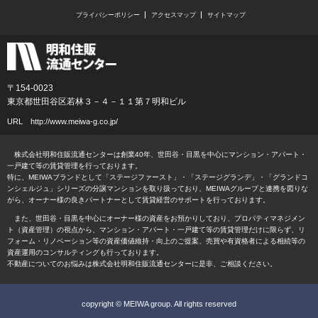
プライバシーポリシー
アクセスマップ
サイトマップ
〒154-0023
東京都世田谷区若林３－４－１１第７明和ビル
URL
http://www.meiwa-g.co.jp/
株式会社明和住販流通センターは創業40年、世田谷・目黒を中心にマンション・アパート・
一戸建て等の賃貸管理を行っております。
特に、MEIWAブランドとして「ステージファースト」・「ステージグランデ」・「グランドコ
ンシェルジュ」シリーズの分譲マンションを取り扱っており、MEIWAグループと連携を図りな
がら、オーナー様の良きパートナーとして賃貸経営のサポートを行っております。
また、世田谷・目黒を中心にオーナー様の資産をお預かりしており、プロパティマネジメン
ト（資産管理）の視点から、マンション・アパート・一戸建て等の賃貸管理だけに限らず、リ
フォーム・リノベーション等の資産価値維持・向上のご提案、売買や有資格者による相続等の
資産運用のコンサルティングも行っております。
不動産についてのお悩みは株式会社明和住販流通センターに是非、ご相談ください。
copyright © MEIWA group. All rights reserved