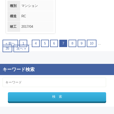
種別
マンション
構造
RC
竣工
2017/04
« 前へ
1
…
4
5
6
7
8
9
10
…
35
次へ »