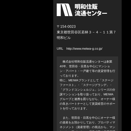
〒154-0023
東京都世田谷区若林３－４－１１第７
明和ビル
URL
http://www.meiwa-g.co.jp/
株式会社明和住販流通センターは創業
40年、世田谷・目黒を中心にマンショ
ン・アパート・一戸建て等の賃貸管理を行
っております。
特に、MEIWAブランドとして「ステージ
ファースト」・「ステージグランデ」・
「グランドコンシェルジュ」シリーズの分
譲マンションを取り扱っており、MEIWA
グループと連携を図りながら、オーナー様
の良きパートナーとして賃貸経営のサポー
トを行っております。
また、世田谷・目黒を中心にオーナー様
の資産をお預かりしており、プロパティマ
ネジメント（資産管理）の視点から、マン