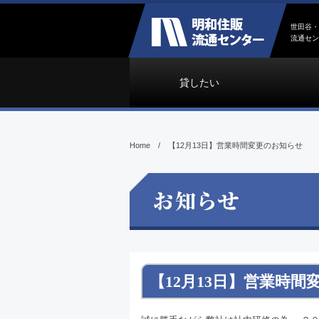
世田谷・
流通セン
貸したい
Home
/
【12月13日】営業時間変更のお知らせ
【12月13日】営業時