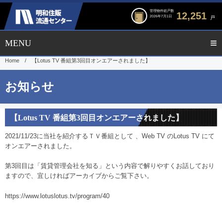
管理物件総戸数
12,251
2026年7月1日
戸
Home
/
【Lotus TV 番組第3回目オンエアーされました】
【Lotus TV 番組第3回目オンエアーされました】
2021/11/23に当社を紹介するＴＶ番組として 、Web TV のLotus TV にて
オンエアーされました。
第3回目は「賃貸管理会社を知る」という内容で解りやすくお話しており
ますので、宜しければアーカイブからご覧下さい。
https://www.lotuslotus.tv/program/40