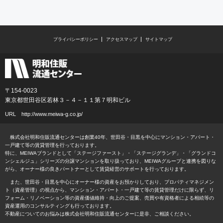
プライバシーポリシー
アクセスマップ
サイトマップ
〒154-0023
東京都世田谷区若林３－４－１１第７明和ビル
URL
http://www.meiwa-g.co.jp/
株式会社明和住販流通センターは創業40年、世田谷・目黒を中心にマンション・アパート・
一戸建て等の賃貸管理を行っております。
特に、MEIWAブランドとして「ステージファースト」・「ステージグランデ」・「グランドコ
ンシェルジュ」シリーズの分譲マンションを取り扱っており、MEIWAグループと連携を図りな
がら、オーナー様の良きパートナーとして賃貸経営のサポートを行っております。
また、世田谷・目黒を中心にオーナー様の資産をお預かりしており、プロパティマネジメン
ト（資産管理）の視点から、マンション・アパート・一戸建て等の賃貸管理だけに限らず、リ
フォーム・リノベーション等の資産価値維持・向上のご提案、売買や有資格者による相続等の
資産運用のコンサルティングも行っております。
不動産についてのお悩みは株式会社明和住販流通センターに是非、ご相談ください。