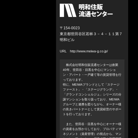
〒154-0023
東京都世田谷区若林３－４－１１第７
明和ビル
URL
http://www.meiwa-g.co.jp/
株式会社明和住販流通センターは創業
40年、世田谷・目黒を中心にマンショ
ン・アパート・一戸建て等の賃貸管理を行
っております。
特に、MEIWAブランドとして「ステージ
ファースト」・「ステージグランデ」・
「グランドコンシェルジュ」シリーズの分
譲マンションを取り扱っており、MEIWA
グループと連携を図りながら、オーナー様
の良きパートナーとして賃貸経営のサポー
トを行っております。
また、世田谷・目黒を中心にオーナー様
の資産をお預かりしており、プロパティマ
ネジメント（資産管理）の視点から、マン