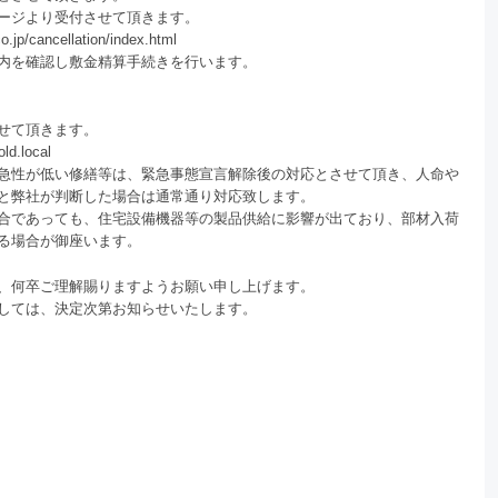
ージより受付させて頂きます。
o.jp/cancellation/index.html
内を確認し敷金精算手続きを行います。
せて頂きます。
d.local
急性が低い修繕等は、緊急事態宣言解除後の対応とさせて頂き、人命や
と弊社が判断した場合は通常通り対応致します。
合であっても、住宅設備機器等の製品供給に影響が出ており、部材入荷
る場合が御座います。
、何卒ご理解賜りますようお願い申し上げます。
しては、決定次第お知らせいたします。