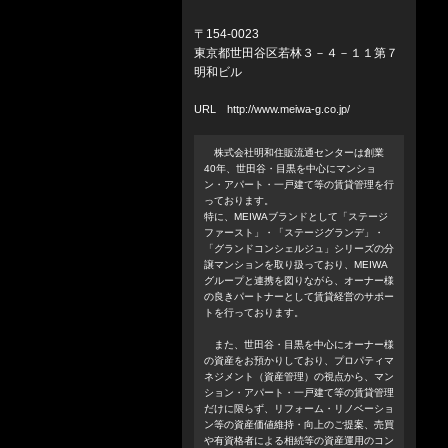
〒154-0023
東京都世田谷区若林３－４－１１第７
明和ビル
URL
http://www.meiwa-g.co.jp/
株式会社明和住販流通センターは創業
40年、世田谷・目黒を中心にマンショ
ン・アパート・一戸建て等の賃貸管理を行
っております。
特に、MEIWAブランドとして「ステージ
ファースト」・「ステージグランデ」・
「グランドコンシェルジュ」シリーズの分
譲マンションを取り扱っており、MEIWA
グループと連携を図りながら、オーナー様
の良きパートナーとして賃貸経営のサポー
トを行っております。
また、世田谷・目黒を中心にオーナー様
の資産をお預かりしており、プロパティマ
ネジメント（資産管理）の視点から、マン
ション・アパート・一戸建て等の賃貸管理
だけに限らず、リフォーム・リノベーショ
ン等の資産価値維持・向上のご提案、売買
や有資格者による相続等の資産運用のコン