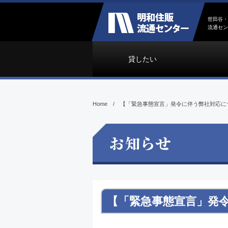
世田谷・
流通セン
貸したい
Home
/
【「緊急事態宣言」発令に伴う弊社対応に
【「緊急事態宣言」発