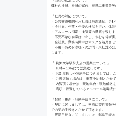
『当社の状況について』
弊社の社員、社員の家族、提携工事業者等
『社員の対応について』
・公共交通機関利用社員は時差通勤、テレ
・全社員、午前・午後の検温を行い、体調
・アルコール消毒・換気等の徹底を致し
・不要不急な会議は中止し、やむを得ず実
・全社員、勤務時間中はマスクを着用させ
・不要不急のお客様への訪問・来社対応は
します。
『 駒沢大学駅前支店の営業について 』
・ 10時～18時にて営業致します 。
・ お部屋探しや契約等につきましては、
・ ご来店頂く場合は、事前予約制とさせ
・ 内覧頂く場合は、現地集合・現地解散を
・ 店頭に設置しているアルコール消毒液
『契約・更新・解約手続きについて』
・契約に関しましては、事前に契約書類を
での契約手続きとさせて頂きます。
・更新手続きに関しましては、郵送手続き